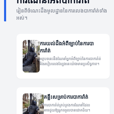
រៀនពីចំណេះដឹងមូលដ្ឋាននៃការលេងបាការ៉ាត់ទាំង
អស់។
ការយល់ដឹងអំពីច្បាប់នៃការបា
ការ៉ាត់
អត្ថបទនេះនឹងណែនាំអ្នកអំពីច្បាប់នៃការបាការ៉ាត់
និងរបៀបលេងល្បែងនេះយ៉ាងមានប្រសិទ្ធភាព។
គន្លឹះសម្រាប់ការបាការ៉ាត់
ការបាការ៉ាត់គ្រប់គ្រងការណែនាំដែល
អាចជួយឱ្យអ្នកទទួលបានជោគជ័យ។