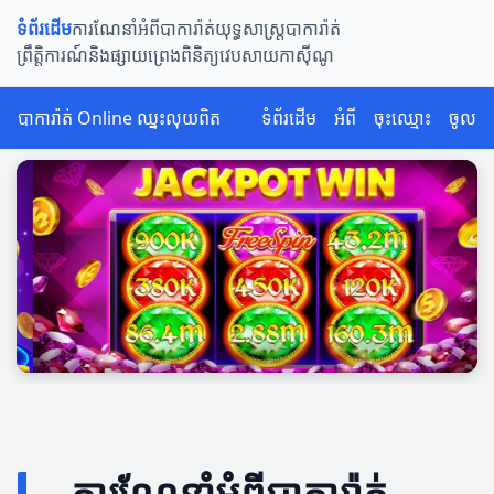
ទំព័រដើម
ការណែនាំអំពីបាការ៉ាត់
យុទ្ធសាស្ត្របាការ៉ាត់
ព្រឹត្តិការណ៍និងផ្សាយព្រេង
ពិនិត្យវេបសាយកាស៊ីណូ
បាការ៉ាត់ Online ឈ្នះលុយពិត
ទំព័រដើម
អំពី
ចុះឈ្មោះ
ចូល
ការណែនាំអំពីបាការ៉ាត់