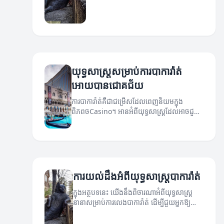
យុទ្ធសាស្ត្រសម្រាប់ការបាការ៉ាត់
អោយបានជោគជ័យ
ការបាការ៉ាត់គឺជាជម្រើសដែលពេញនិយមក្នុង
ពិភពចCasino។ អានអំពីយុទ្ធសាស្ត្រដែលអាចជួយ
អ្នកឲ្យឈ្នះក្នុងការបាការ៉ាត់។
ការយល់ដឹងអំពីយុទ្ធសាស្ត្របាការ៉ាត់
ក្នុងអត្ថបទនេះ យើងនឹងពិចារណាអំពីយុទ្ធសាស្ត្រ
នានាសម្រាប់ការលេងបាការ៉ាត់ ដើម្បីជួយអ្នកឱ្យ
ទទួលបានជោគជ័យ។