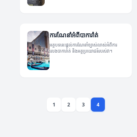
ការណែនាំអំពីបាការ៉ាត់
អត្ថបទនេះផ្តល់ការណែនាំច្បាស់លាស់អំពីការ
លេងបាការ៉ាត់ និងអត្ថប្រយោជន៍របស់វា។
1
2
3
4