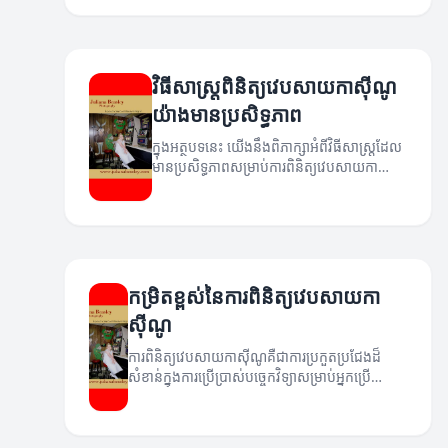
វិធីសាស្ត្រពិនិត្យវេបសាយកាស៊ីណូ
យ៉ាងមានប្រសិទ្ធភាព
ក្នុងអត្ថបទនេះ យើងនឹងពិភាក្សាអំពីវិធីសាស្ត្រដែល
មានប្រសិទ្ធភាពសម្រាប់ការពិនិត្យវេបសាយកា
ស៊ីណូ។
កម្រិតខ្ពស់នៃការពិនិត្យវេបសាយកា
ស៊ីណូ
ការពិនិត្យវេបសាយកាស៊ីណូគឺជាការប្រកួតប្រជែងដ៏
សំខាន់ក្នុងការប្រើប្រាស់បច្ចេកវិទ្យាសម្រាប់អ្នកប្រើ
ប្រាស់។ បន្ទាប់មកនេះមានការពិចារណា និងអនុវត្តន៍ល្អ
ដើម្បីកែលំអវេបសាយកាស៊ីណូ។