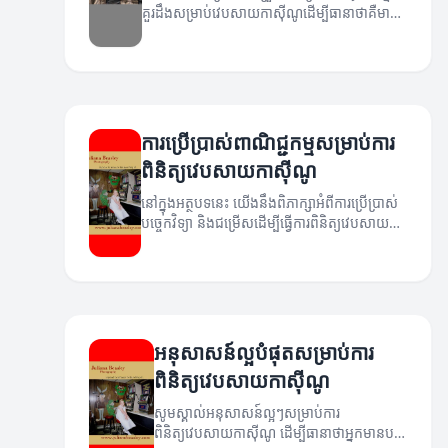
គួរ​ដឹង​សម្រាប់វេបសាយកាស៊ីណូ​ដើម្បីធានាថាគឺមាន
សុវត្ថិភាពនិងប្រសិទ្ធិភាព។
ការប្រើប្រាស់ពាណិជ្ជកម្មសម្រាប់ការ
ពិនិត្យវេបសាយកាស៊ីណូ
នៅក្នុងអត្ថបទនេះ យើងនឹងពិភាក្សាអំពីការប្រើប្រាស់
បច្ចេកវិទ្យា និងជម្រើសដើម្បីធ្វើការពិនិត្យវេបសាយកា
ស៊ីណូយ៉ាងមានប្រសិទ្ធភាព។
អនុសាសន៍ល្អបំផុតសម្រាប់ការ
ពិនិត្យវេបសាយកាស៊ីណូ
សូមស្គាល់អនុសាសន៍ល្អៗសម្រាប់ការ
ពិនិត្យវេបសាយកាស៊ីណូ ដើម្បីធានាថាអ្នកមានបទ