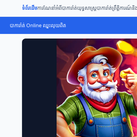
ទំព័រដើម
ការណែនាំអំពីបាការ៉ាត់
យុទ្ធសាស្ត្របាការ៉ាត់
ព្រឹត្តិការណ៍ន
បាការ៉ាត់ Online ឈ្នះលុយពិត