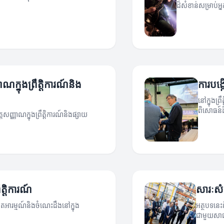
ដ៏សំខាន់សម្រាប
ណក្នុងព្រឹត្តិការណ៍និង
ការបង្ក
នៅក្នុងព្
ពិសោធន៍ដ៏
តសញ្ញាណក្នុងព្រឹត្តិការណ៍និងផ្សាយ
ឹត្តិការណ៍
សារៈសំខ
ង្កើតអារម្មណ៍និងចំណេះដឹងនៅក្នុង
អត្ថបទនេះព
ជាមួយស