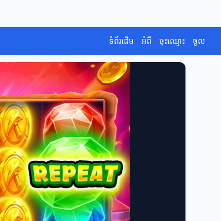
ទំព័រដើម
អំពី
ចុះឈ្មោះ
ចូល