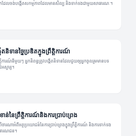
់អ្នកដែលចង់បង្កើតសកម្មភាពដែលមានសិល្បៈនិងទាក់ទងជាមួយសាធារណៈ។
ើតនិទានច្នៃប្រឌិតក្នុងព្រឹត្តិការណ៍
រឹត្តិការណ៍នីមួយៗ អ្នកនិពន្ធត្រូវបង្កើតនិទានដែលជួយឲ្យអ្នកចូលរួមមានបទ
អស្ចារ្យ។
ាន់នៃព្រឹត្តិការណ៍និងការប្រាប់ព្រេង
ិចារណាអំពីអត្ថប្រយោជន៍នៃការប្រាប់ព្រេងក្នុងព្រឹត្តិការណ៍ និងការទាក់ទង
ាធារណជន។