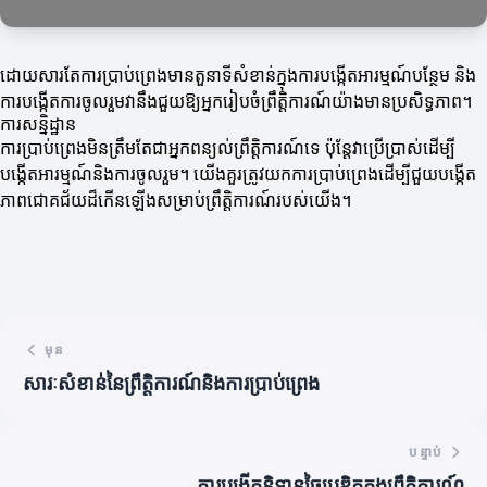
ដោយសារតែការប្រាប់ព្រេងមានតួនាទីសំខាន់ក្នុងការបង្កើតអារម្មណ៍បន្ថែម និង
ការបង្កើតការចូលរួមវានឹងជួយឱ្យអ្នករៀបចំព្រឹត្តិការណ៍យ៉ាងមានប្រសិទ្ធភាព។
ការសន្និដ្ឋាន
ការប្រាប់ព្រេងមិនត្រឹមតែជាអ្នកពន្យល់ព្រឹត្តិការណ៍ទេ ប៉ុន្តែវាប្រើប្រាស់ដើម្បី
បង្កើតអារម្មណ៍និងការចូលរួម។ យើងគួរត្រូវយកការប្រាប់ព្រេងដើម្បីជួយបង្កើត
ភាពជោគជ័យដ៏កើនឡើងសម្រាប់ព្រឹត្តិការណ៍របស់យើង។
មុន
សារៈសំខាន់នៃព្រឹត្តិការណ៍និងការប្រាប់ព្រេង
បន្ទាប់
ការបង្កើតនិទានច្នៃប្រឌិតក្នុងព្រឹត្តិការណ៍