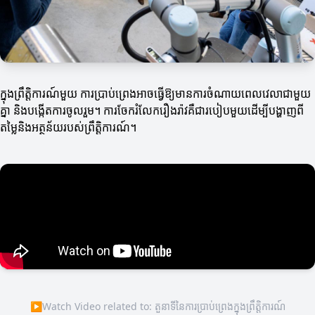
ក្នុងព្រឹត្តិការណ៍មួយ ការប្រាប់ព្រេងអាចធ្វើឱ្យមានការចំណាយពេលវេលាជាមួយ
គ្នា និងបង្កើតការចូលរួម។ ការចែករំលែករឿងរ៉ាវគឺជារបៀបមួយដើម្បីបង្ហាញពី
តម្លៃនិងអត្ថន័យរបស់ព្រឹត្តិការណ៍។
▶
Watch Video related to: តួនាទីនៃការប្រាប់ព្រេងក្នុងព្រឹត្តិការណ៍