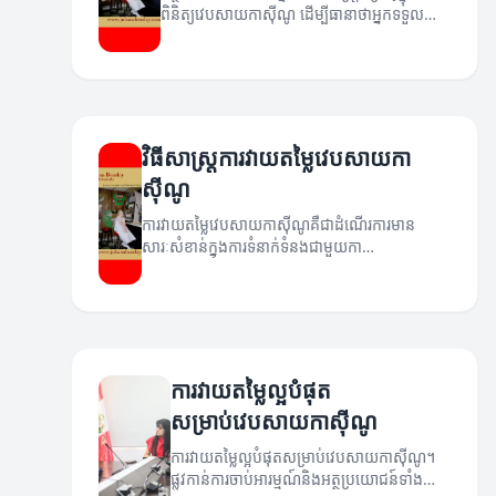
ពិនិត្យវេបសាយកាស៊ីណូ ដើម្បីធានាថាអ្នកទទួល
បានបទពិសោធន៍ល្អ។
វិធីសាស្ត្រការវាយតម្លៃវេបសាយកា
ស៊ីណូ
ការវាយតម្លៃវេបសាយកាស៊ីណូគឺជាដំណើរការមាន
សារៈសំខាន់ក្នុងការទំនាក់ទំនងជាមួយកា
ស៊ីណូអនឡាញ។ អត្ថបទនេះនឹងពន្យល់ពីវិធីសាស្ត្រដែល
មានប្រសិទ្ធភាពសម្រាប់ការវាយតម្លៃ។
ការវាយតម្លៃល្អបំផុត
សម្រាប់វេបសាយកាស៊ីណូ
ការវាយតម្លៃល្អបំផុតសម្រាប់វេបសាយកាស៊ីណូ។
ផ្លូវកាន់ការចាប់អារម្មណ៍និងអត្ថប្រយោជន៍ទាំង