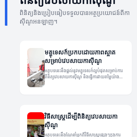
ពិនិត្យនិងប្រៀបធៀបទទួលបានអត្ថប្រយោជន៍ពីកា
ស៊ីណូអនឡាញ។
មគ្គុទេសក៍ប្រកបដោយភាពស្អាត
សម្រាប់វេបសាយកាស៊ីណូ
អត្ថបទនេះនឹងផ្ដល់នូវមគ្គុទេសក៍ល្អបំផុតសម្រាប់ការ
ពិនិត្យវេបសាយកាស៊ីណូ និងធ្វើការវាយតម្លៃយ៉ាង
មានប្រសិទ្ធិភាព។
វិធីសាស្ត្រដើម្បីពិនិត្យវេបសាយកា
ស៊ីណូ
អត្ថបទនេះនឹងណែនាំអ្នកពីវិធីសាស្ត្រផ្សេងៗក្នុងការ